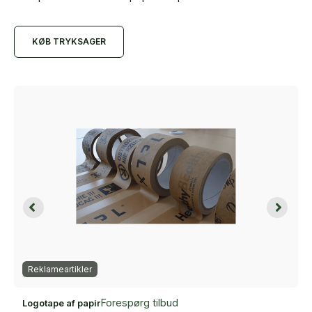
KØB TRYKSAGER
Reklameartikler
Forespørg tilbud
Logotape af papir