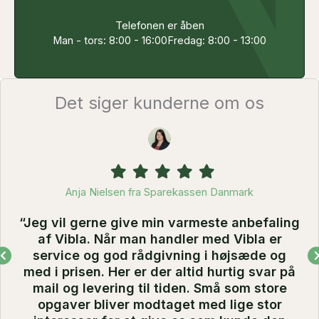
Telefonen er åben
Man - tors: 8:00 - 16:00
Fredag: 8:00 - 13:00
Det siger kunderne om os
Filled
Filled
Filled
Filled
Filled
star
star
star
star
star
Anja Nielsen fra Sparekassen Danmark
“Jeg vil gerne give min varmeste anbefaling
af Vibla. Når man handler med Vibla er
service og god rådgivning i højsæde og
med i prisen. Her er der altid hurtig svar på
mail og levering til tiden. Små som store
opgaver bliver modtaget med lige stor