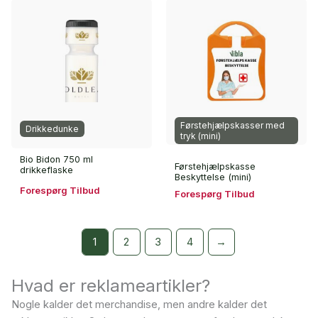
Førstehjælpskasser med
Drikkedunke
tryk (mini)
Bio Bidon 750 ml
Førstehjælpskasse
drikkeflaske
Beskyttelse (mini)
Forespørg Tilbud
Forespørg Tilbud
1
2
3
4
→
Hvad er reklameartikler?
Nogle kalder det merchandise, men andre kalder det