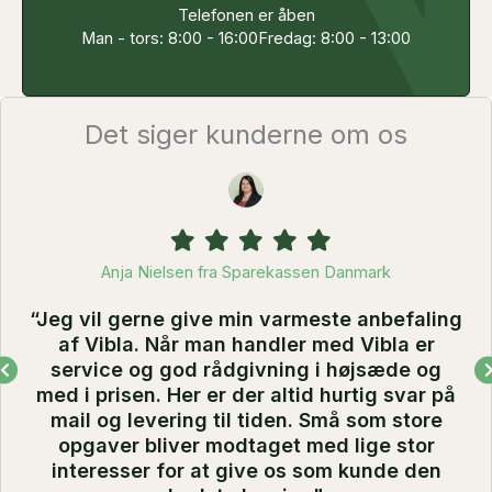
Telefonen er åben
Man - tors: 8:00 - 16:00
Fredag: 8:00 - 13:00
Det siger kunderne om os
Filled
Filled
Filled
Filled
Filled
star
star
star
star
star
Anja Nielsen fra Sparekassen Danmark
“Jeg vil gerne give min varmeste anbefaling
af Vibla. Når man handler med Vibla er
service og god rådgivning i højsæde og
med i prisen. Her er der altid hurtig svar på
mail og levering til tiden. Små som store
opgaver bliver modtaget med lige stor
interesser for at give os som kunde den