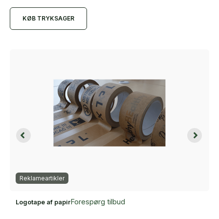
KØB TRYKSAGER
Reklameartikler
Forespørg tilbud
Logotape af papir