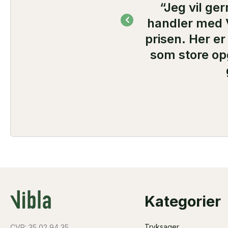
“Jeg vil ge
behov for løsning af
handler med V
r"
prisen. Her er
som store opg
Kategorier
Tryksager
CVR: 35 02 94 35