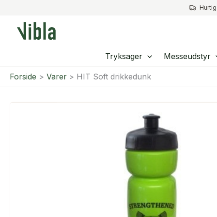
Gå
Hurtig
til
indholdet
Tryksager
Messeudstyr
Forside
Varer
HIT Soft drikkedunk