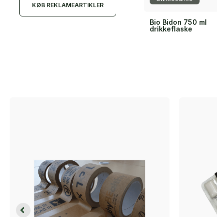
KØB REKLAMEARTIKLER
oft BIO
Forespørg tilbud
Bio Bidon 750 ml
edunk
drikkeflaske