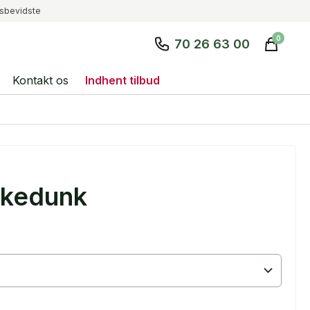
tsbevidste
SØG
0
70 26 63 00
Kontakt os
Indhent tilbud
kkedunk