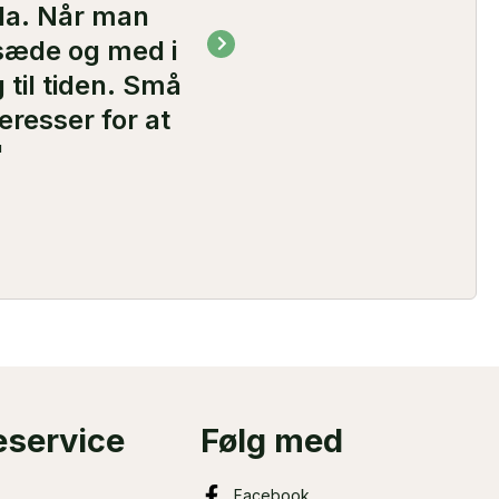
bla. Når man
“Hos Vibla tager de e
jsæde og med i
anbefaler vi hel
 til tiden. Små
eresser for at
"
service
Følg med
Facebook