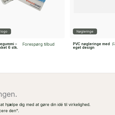
 logo
Nøgleringe
egummi –
Forespørg tilbud
PVC nøgleringe med
F
kket 6 stk.
eget design
ingen.
 hjælpe dig med at gøre din idé til virkelighed.
cere den".