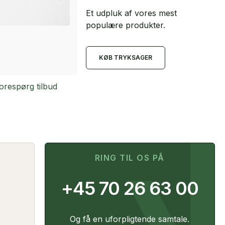
Et udpluk af vores mest
populære produkter.
KØB TRYKSAGER
Kuglepenne
orespørg tilbud
Raja Chrome
Forespørg til
kuglepen
RING TIL OS PÅ
+45 70 26 63 00
Og få en uforpligtende samtale.