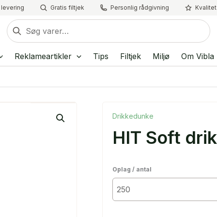
 levering
Gratis filtjek
Personlig rådgivning
Kvalite
Søg
efter:
Reklameartikler
Tips
Filtjek
Miljø
Om Vibla
Drikkedunke
HIT Soft dri
Oplag / antal