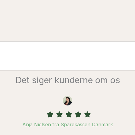
Det siger kunderne om os
Filled
Filled
Filled
Filled
Filled
star
star
star
star
star
Anja Nielsen fra Sparekassen Danmark