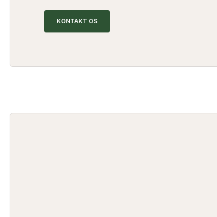
KONTAKT OS
og i den ønskede kvalitet.
til løsning og er gerne