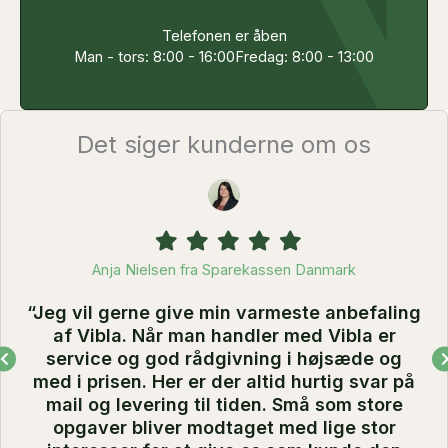
Telefonen er åben
Man - tors: 8:00 - 16:00
Fredag: 8:00 - 13:00
Det siger kunderne om os
Filled
Filled
Filled
Filled
Filled
star
star
star
star
star
Anja Nielsen fra Sparekassen Danmark
“Jeg vil gerne give min varmeste anbefaling
af Vibla. Når man handler med Vibla er
service og god rådgivning i højsæde og
med i prisen. Her er der altid hurtig svar på
mail og levering til tiden. Små som store
opgaver bliver modtaget med lige stor