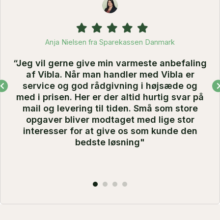
Filled
Filled
Filled
Filled
Filled
star
star
star
star
star
Anja Nielsen fra Sparekassen Danmark
“Jeg vil gerne give min varmeste anbefaling
af Vibla. Når man handler med Vibla er
service og god rådgivning i højsæde og
med i prisen. Her er der altid hurtig svar på
mail og levering til tiden. Små som store
opgaver bliver modtaget med lige stor
interesser for at give os som kunde den
bedste løsning"